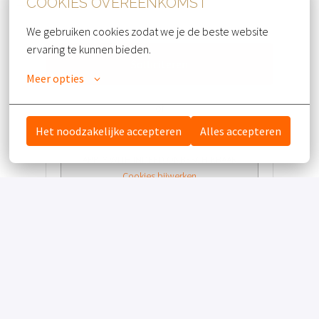
sderidder@hoteldemolenhoek.nl
COOKIES OVEREENKOMST
We gebruiken cookies zodat we je de beste website 
ervaring te kunnen bieden.
Solliciteren
Meer opties
of
Het noodzakelijke accepteren
Alles accepteren
APPLY WITH INDEED
ONBESCHIKBAAR
Cookies bijwerken
Deel vacature