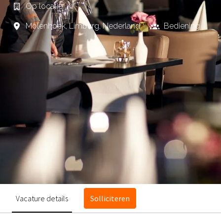
Op locatie
Molenhoek
,
Limburg
,
Nederland
Bediening
Vacature details
Solliciteren