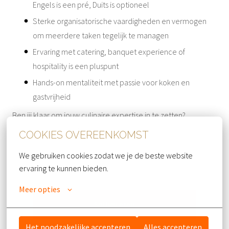
Engels is een pré, Duits is optioneel
Sterke organisatorische vaardigheden en vermogen
om meerdere taken tegelijk te managen
Ervaring met catering, banquet experience of
hospitality is een pluspunt
Hands-on mentaliteit met passie voor koken en
gastvrijheid
Ben jij klaar om jouw culinaire expertise in te zetten?
Solliciteer nu als Chef-kok!
COOKIES OVEREENKOMST
Werklocatie: Fysiek
We gebruiken cookies zodat we je de beste website 
ervaring te kunnen bieden.
Meer opties
Solliciteren
Het noodzakelijke accepteren
Alles accepteren