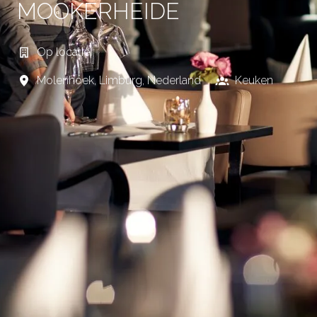
MOOKERHEIDE
Op locatie
Molenhoek
,
Limburg
,
Nederland
Keuken