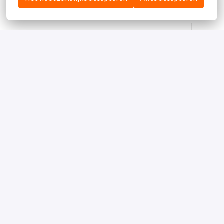
of
APPLY WITH INDEED
ONBESCHIKBAAR
Cookies bijwerken
Deel vacature
Homepagina
Hotel De Molenhoek - Nijmegen